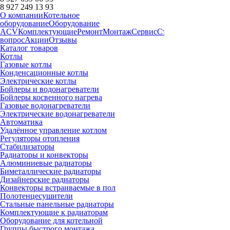
8 927 249 13 93
О компании
Котельное
оборудование
Оборудование
ACV
Комплектующие
Ремонт
Монтаж
Сервис
Статьи
Запчасти
Дост
вопрос
Акции
Отзывы
Каталог товаров
Котлы
Газовые котлы
Конденсационные котлы
Электрические котлы
Бойлеры и водонагреватели
Бойлеры косвенного нагрева
Газовые водонагреватели
Электрические водонагреватели
Автоматика
Удалённое управление котлом
Регуляторы отопления
Стабилизаторы
Радиаторы и конвекторы
Алюминиевые радиаторы
Биметаллические радиаторы
Дизайнерские радиаторы
Конвекторы встраиваемые в пол
Полотенцесушители
Стальные панельные радиаторы
Комплектующие к радиаторам
Оборудование для котельной
Группы быстрого монтажа