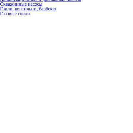
Скважинные насосы
Грили, коптильни, барбекю
Газовые грили
Угольные грили
Керамические грили
Гриль-очаги
Барбекю
Коптильни
Аксессуары
Запчасти
Для настенных газовых котлов
Вентиляторы
Газовые клапаны
Платы
Расширительные баки
Теплообменники
Краны, вентили, клапаны
Насосы
Датчики
Трёхходовые клапаны
ТЭНы
Разное
Для электрических котлов
Платы
Расширительные баки
Теплообменники
Краны, вентили, клапаны
Насосы