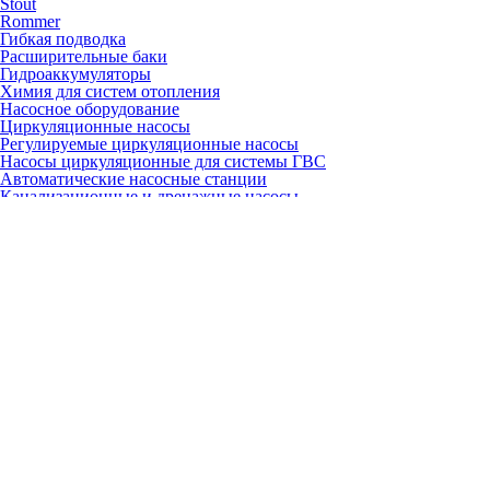
Stout
Rommer
Гибкая подводка
Расширительные баки
Гидроаккумуляторы
Химия для систем отопления
Насосное оборудование
Циркуляционные насосы
Регулируемые циркуляционные насосы
Насосы циркуляционные для системы ГВС
Автоматические насосные станции
Канализационные и дренажные насосы
Скважинные насосы
Грили, коптильни, барбекю
Газовые грили
Угольные грили
Керамические грили
Гриль-очаги
Барбекю
Коптильни
Аксессуары
Запчасти
Для настенных газовых котлов
Вентиляторы
Газовые клапаны
Платы
Расширительные баки
Теплообменники