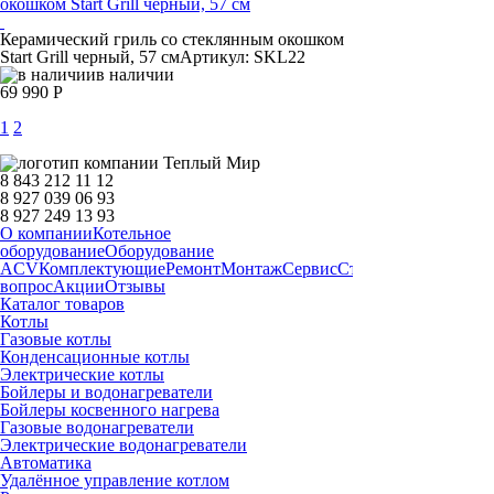
Керамический гриль со стеклянным окошком
Start Grill черный, 57 см
Артикул: SKL22
в наличии
69 990 Р
1
2
8 843 212 11 12
8 927 039 06 93
8 927 249 13 93
О компании
Котельное
оборудование
Оборудование
ACV
Комплектующие
Ремонт
Монтаж
Сервис
Статьи
Запчасти
Дост
вопрос
Акции
Отзывы
Каталог товаров
Котлы
Газовые котлы
Конденсационные котлы
Электрические котлы
Бойлеры и водонагреватели
Бойлеры косвенного нагрева
Газовые водонагреватели
Электрические водонагреватели
Автоматика
Удалённое управление котлом