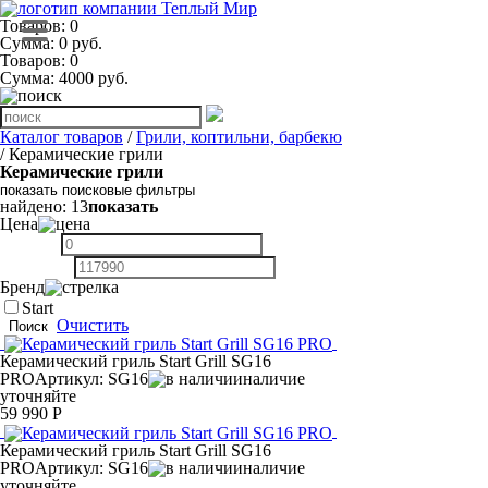
Товаров: 0
Сумма: 0 руб.
Товаров:
0
Сумма:
4000
руб.
Каталог товаров
/
Грили, коптильни, барбекю
/ Керамические грили
Керамические грили
показать поисковые фильтры
найдено:
13
показать
Цена
Бренд
Start
Очистить
Поиск
Керамический гриль Start Grill SG16
PRO
Артикул: SG16
наличие
уточняйте
59 990 Р
Керамический гриль Start Grill SG16
PRO
Артикул: SG16
наличие
уточняйте