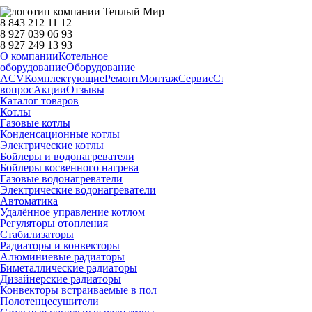
8 843 212 11 12
8 927 039 06 93
8 927 249 13 93
О компании
Котельное
оборудование
Оборудование
ACV
Комплектующие
Ремонт
Монтаж
Сервис
Статьи
Запчасти
Дост
вопрос
Акции
Отзывы
Каталог товаров
Котлы
Газовые котлы
Конденсационные котлы
Электрические котлы
Бойлеры и водонагреватели
Бойлеры косвенного нагрева
Газовые водонагреватели
Электрические водонагреватели
Автоматика
Удалённое управление котлом
Регуляторы отопления
Стабилизаторы
Радиаторы и конвекторы
Алюминиевые радиаторы
Биметаллические радиаторы
Дизайнерские радиаторы
Конвекторы встраиваемые в пол
Полотенцесушители