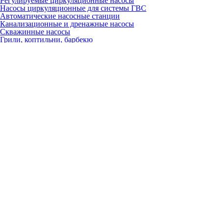
Регулируемые циркуляционные насосы
Насосы циркуляционные для системы ГВС
Автоматические насосные станции
Канализационные и дренажные насосы
Скважинные насосы
Грили, коптильни, барбекю
Газовые грили
Угольные грили
Керамические грили
Гриль-очаги
Барбекю
Коптильни
Аксессуары
Запчасти
Для настенных газовых котлов
Вентиляторы
Газовые клапаны
Платы
Расширительные баки
Теплообменники
Краны, вентили, клапаны
Насосы
Датчики
Трёхходовые клапаны
ТЭНы
Разное
Для электрических котлов
Платы