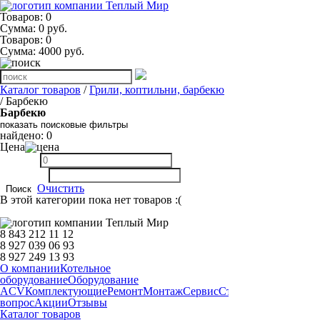
Товаров: 0
Сумма: 0 руб.
Товаров:
0
Сумма:
4000
руб.
Каталог товаров
/
Грили, коптильни, барбекю
/ Барбекю
Барбекю
показать поисковые фильтры
найдено:
0
Цена
Очистить
Поиск
В этой категории пока нет товаров :(
8 843 212 11 12
8 927 039 06 93
8 927 249 13 93
О компании
Котельное
оборудование
Оборудование
ACV
Комплектующие
Ремонт
Монтаж
Сервис
Статьи
Запчасти
Дост
вопрос
Акции
Отзывы
Каталог товаров