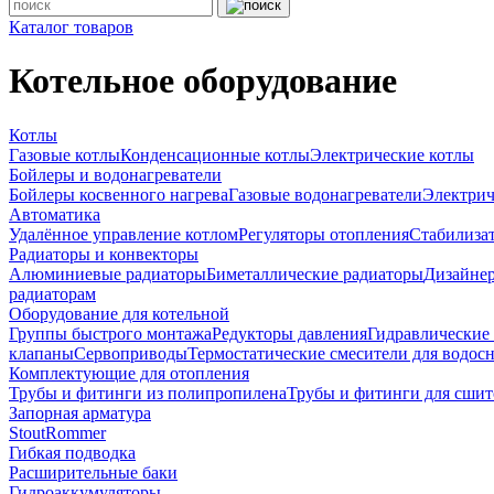
Каталог товаров
Котельное оборудование
Котлы
Газовые котлы
Конденсационные котлы
Электрические котлы
Бойлеры и водонагреватели
Бойлеры косвенного нагрева
Газовые водонагреватели
Электрич
Автоматика
Удалённое управление котлом
Регуляторы отопления
Стабилиза
Радиаторы и конвекторы
Алюминиевые радиаторы
Биметаллические радиаторы
Дизайнер
радиаторам
Оборудование для котельной
Группы быстрого монтажа
Редукторы давления
Гидравлические
клапаны
Сервоприводы
Термостатические смесители для водос
Комплектующие для отопления
Трубы и фитинги из полипропилена
Трубы и фитинги для сшит
Запорная арматура
Stout
Rommer
Гибкая подводка
Расширительные баки
Гидроаккумуляторы