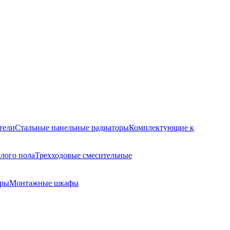
тели
Стальные панельные радиаторы
Комплектующие к
лого пола
Трехходовые смесительные
оры
Монтажные шкафы