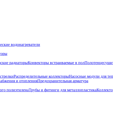
еские водонагреватели
торы
ские радиаторы
Конвекторы встраиваемые в пол
Полотенцесуши
 стрелки
Распределительные коллекторы
Насосные модули для теп
набжения и отопления
Предохранительная арматура
ого полиэтилена
Трубы и фитинги для металлопластика
Коллект