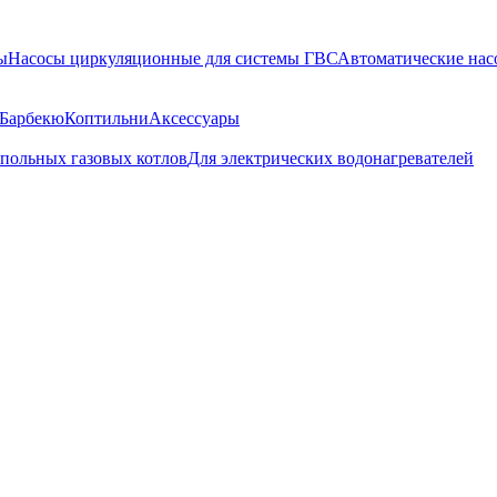
ы
Насосы циркуляционные для системы ГВС
Автоматические нас
Барбекю
Коптильни
Аксессуары
апольных газовых котлов
Для электрических водонагревателей