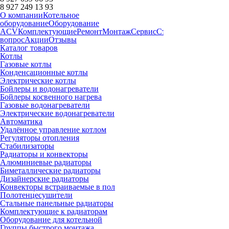
8 927 249 13 93
О компании
Котельное
оборудование
Оборудование
ACV
Комплектующие
Ремонт
Монтаж
Сервис
Статьи
Запчасти
Дост
вопрос
Акции
Отзывы
Каталог товаров
Котлы
Газовые котлы
Конденсационные котлы
Электрические котлы
Бойлеры и водонагреватели
Бойлеры косвенного нагрева
Газовые водонагреватели
Электрические водонагреватели
Автоматика
Удалённое управление котлом
Регуляторы отопления
Стабилизаторы
Радиаторы и конвекторы
Алюминиевые радиаторы
Биметаллические радиаторы
Дизайнерские радиаторы
Конвекторы встраиваемые в пол
Полотенцесушители
Стальные панельные радиаторы
Комплектующие к радиаторам
Оборудование для котельной
Группы быстрого монтажа