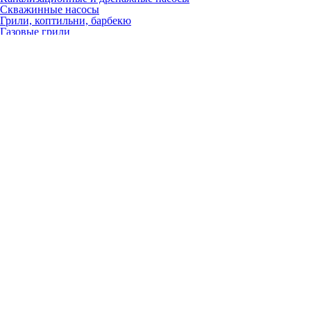
Скважинные насосы
Грили, коптильни, барбекю
Газовые грили
Угольные грили
Керамические грили
Гриль-очаги
Барбекю
Коптильни
Аксессуары
Запчасти
Для настенных газовых котлов
Вентиляторы
Газовые клапаны
Платы
Расширительные баки
Теплообменники
Краны, вентили, клапаны
Насосы
Датчики
Трёхходовые клапаны
ТЭНы
Разное
Для электрических котлов
Платы
Расширительные баки
Теплообменники
Краны, вентили, клапаны
Насосы