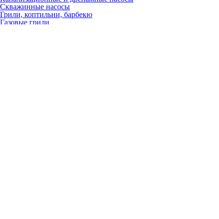
Скважинные насосы
Грили, коптильни, барбекю
Газовые грили
Угольные грили
Керамические грили
Гриль-очаги
Барбекю
Коптильни
Аксессуары
Запчасти
Для настенных газовых котлов
Вентиляторы
Газовые клапаны
Платы
Расширительные баки
Теплообменники
Краны, вентили, клапаны
Насосы
Датчики
Трёхходовые клапаны
ТЭНы
Разное
Для электрических котлов
Платы
Расширительные баки
Теплообменники
Краны, вентили, клапаны
Насосы