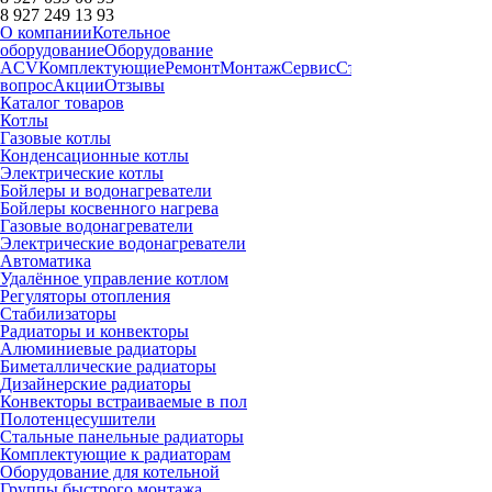
8 927 249 13 93
О компании
Котельное
оборудование
Оборудование
ACV
Комплектующие
Ремонт
Монтаж
Сервис
Статьи
Запчасти
Дост
вопрос
Акции
Отзывы
Каталог товаров
Котлы
Газовые котлы
Конденсационные котлы
Электрические котлы
Бойлеры и водонагреватели
Бойлеры косвенного нагрева
Газовые водонагреватели
Электрические водонагреватели
Автоматика
Удалённое управление котлом
Регуляторы отопления
Стабилизаторы
Радиаторы и конвекторы
Алюминиевые радиаторы
Биметаллические радиаторы
Дизайнерские радиаторы
Конвекторы встраиваемые в пол
Полотенцесушители
Стальные панельные радиаторы
Комплектующие к радиаторам
Оборудование для котельной
Группы быстрого монтажа