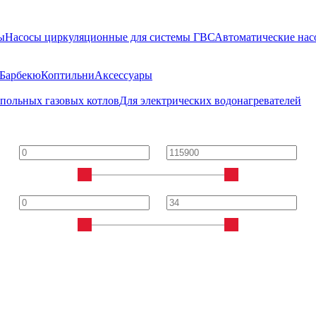
ы
Насосы циркуляционные для системы ГВС
Автоматические нас
Барбекю
Коптильни
Аксессуары
апольных газовых котлов
Для электрических водонагревателей