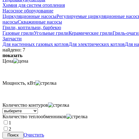
Химия для систем отопления
Насосное оборудование
Циркуляционные насосы
Регулируемые циркуляционные насос
насосы
Скважинные насосы
Грили, коптильни, барбекю
Газовые грили
Угольные грили
Керамические грили
Гриль-очаги
Запчасти
Для настенных газовых котлов
Для электрических котлов
Для н
найдено:
7
показать
Цена
Мощность, кВт
Количество контуров
Количество теплообменников
1
2
Очистить
Поиск