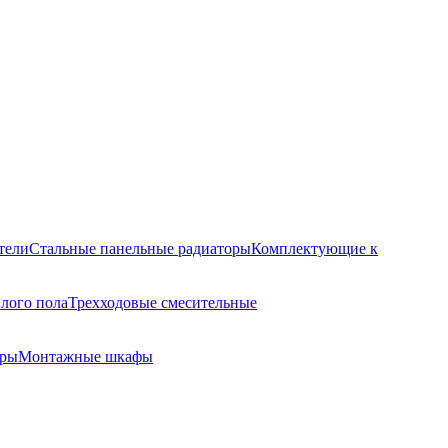
тели
Стальные панельные радиаторы
Комплектующие к
лого пола
Трехходовые смесительные
оры
Монтажные шкафы