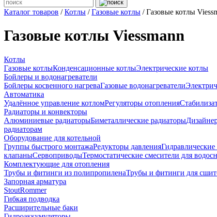
Каталог товаров
/
Котлы
/
Газовые котлы
/ Газовые котлы Viess
Газовые котлы Viessmann
Котлы
Газовые котлы
Конденсационные котлы
Электрические котлы
Бойлеры и водонагреватели
Бойлеры косвенного нагрева
Газовые водонагреватели
Электрич
Автоматика
Удалённое управление котлом
Регуляторы отопления
Стабилиза
Радиаторы и конвекторы
Алюминиевые радиаторы
Биметаллические радиаторы
Дизайнер
радиаторам
Оборудование для котельной
Группы быстрого монтажа
Редукторы давления
Гидравлические
клапаны
Сервоприводы
Термостатические смесители для водос
Комплектующие для отопления
Трубы и фитинги из полипропилена
Трубы и фитинги для сшит
Запорная арматура
Stout
Rommer
Гибкая подводка
Расширительные баки
Гидроаккумуляторы