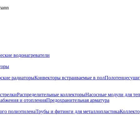
mann
еские водонагреватели
торы
ские радиаторы
Конвекторы встраиваемые в пол
Полотенцесуши
 стрелки
Распределительные коллекторы
Насосные модули для теп
набжения и отопления
Предохранительная арматура
ого полиэтилена
Трубы и фитинги для металлопластика
Коллект