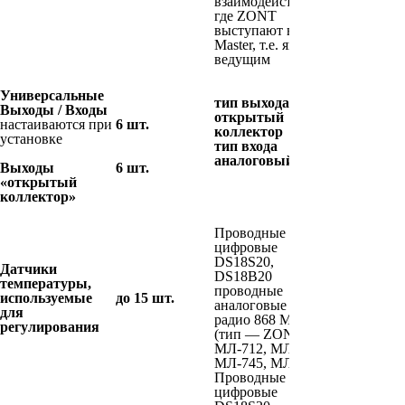
взаимодействия,
где ZONT
выступают в роли
Master, т.е. является
ведущим
Универсальные
тип выхода -
Выходы / Входы
открытый
настаиваются при
6 шт.
коллектор
установке
тип входа -
аналоговый
Выходы
6 шт.
«открытый
коллектор»
Проводные
цифровые
DS18S20,
Датчики
DS18B20
температуры,
проводные
используемые
до 15 шт.
аналоговые NTC
для
радио 868 МГц
регулирования
(тип — ZONT
МЛ-712, МЛ-740,
МЛ-745, МЛ-711)
Проводные
цифровые