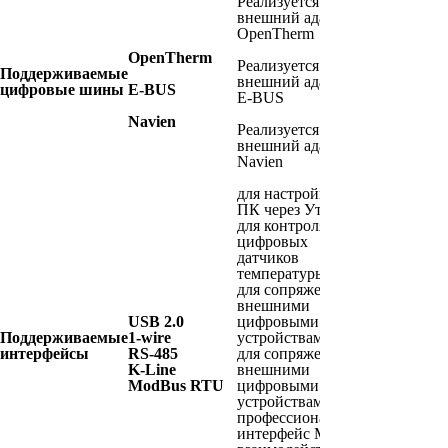
Реализуется через
внешний адаптер
OpenTherm
OpenTherm
Реализуется через
Поддерживаемые
внешний адаптер
цифровые шины
E-BUS
E-BUS
Navien
Реализуется через
внешний адаптер
Navien
для настройки с
ПК через Утилиту
для контроля
цифровых
датчиков
температуры
для сопряжения с
внешними
USB 2.0
цифровыми
Поддерживаемые
1-wire
устройствами
интерфейсы
RS-485
для сопряжения c
K-Line
внешними
ModBus RTU
цифровыми
устройствами
профессиональный
интерфейс М2М-