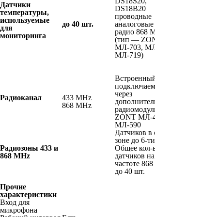
DS18S20,
Датчики
DS18B20
температуры,
проводные
используемые
до 40 шт.
аналоговые NTC
для
радио 868 МГц
мониторинга
(тип — ZONT
МЛ-703, МЛ-711,
МЛ-719)
Встроенный
подключаемый
через
Радиоканал
433 MHz
дополнительный
868 MHz
радиомодуль
ZONT МЛ-489,
МЛ-590
Датчиков в одной
зоне до 6-ти шт.
Радиозоны 433 и
Общее кол-во
868 MHz
датчиков на
частоте 868 MГц
до 40 шт.
Прочие
характеристики
Вход для
микрофона