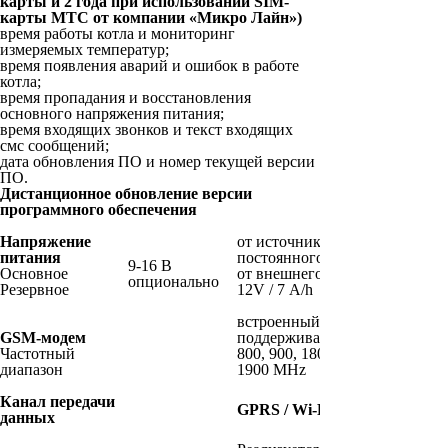
карты и 2 года при использовании SIM-
карты МТС от компании «Микро Лайн»)
время работы котла и мониторинг
измеряемых температур;
время появления аварий и ошибок в работе
котла;
время пропадания и восстановления
основного напряжения питания;
время входящих звонков и текст входящих
смс сообщений;
дата обновления ПО и номер текущей версии
ПО.
Дистанционное обновление версии
программного обеспечения
Напряжение
от источника
питания
постоянного тока
9-16 В
Основное
от внешнего АКБ
опционально
Резервное
12V / 7 А/h
встроенный,
GSM-модем
поддерживает 2 G
Частотный
800, 900, 1800,
диапазон
1900 MHz
Канал передачи
GPRS / Wi-Fi
данных