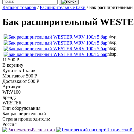
Каталог товаров
/
Расширительные баки
/ Бак расширительны
Бак расширительный WESTER
nbsp;
nbsp;
nbsp;
nbsp;
11 500 Р
В корзину
Купить в 1 клик
Монтаж:
от 500 Р
Доставка:
от 500 Р
Артикул:
WRV100
Бренд:
WESTER
Тип оборудования:
Бак расширительный
Страна производитель:
Россия
Распечатать
Технический 