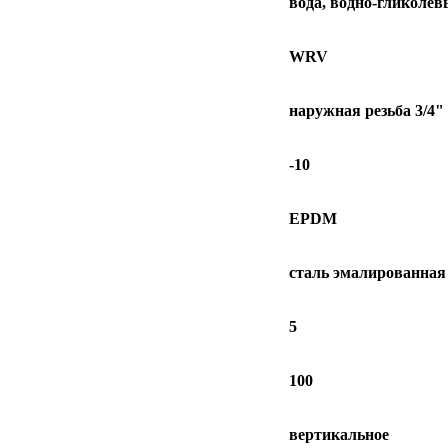
вода, водно-гликолев
WRV
наружная резьба 3/4"
-10
EPDM
сталь эмалированная
5
100
вертикальное