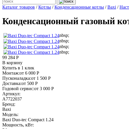
Каталог товаров
/
Котлы
/
Конденсационные котлы
/
Baxi
/
Наст
Конденсационный газовый коте
nbsp;
nbsp;
nbsp;
nbsp;
99 284 Р
В корзину
Купить в 1 клик
Монтаж:
от 6 000 Р
Пусконаладка:
от 1 500 Р
Доставка:
от 500 Р
Годовой сервис:
от 3 000 Р
Артикул:
A7722037
Бренд:
Baxi
Модель:
Baxi Duo-tec Compact 1.24
Мощность, кВт: