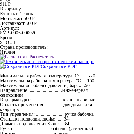
911 Р
В корзину
Купить в 1 клик
Монтаж:
от 500 Р
Доставка:
от 500 Р
Артикул:
SVB-0006-000020
Бренд:
STOUT
Страна производитель:
Италия
Распечатать
Технический паспорт
Сохранить в PDF
Минимальная рабочая температура, С: .......-20
Максимальная рабочая температура, °С: ...150
Максимальное рабочее давление, бар: .....50
Направление: ...........................Инженерная
сантехника
Вид арматуры: ..........................краны шаровые
Область применения: ...............для дома , для
квартиры
Тип управления: ........................ручка бабочка
Стандарт подводки, дюйм: ......3/4
Диаметр подключения Stout: ...3/4
Ручка: ...............................бабочка (усиленная)
Проход: .............................полный