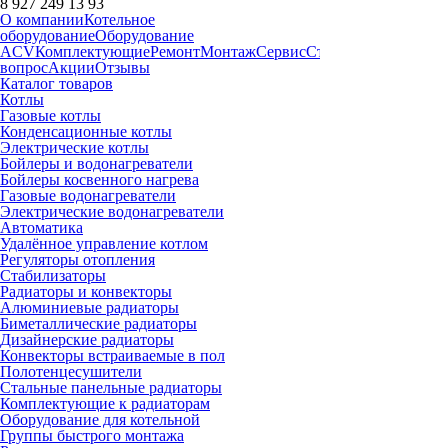
8 927 249 13 93
О компании
Котельное
оборудование
Оборудование
ACV
Комплектующие
Ремонт
Монтаж
Сервис
Статьи
Запчасти
Дост
вопрос
Акции
Отзывы
Каталог товаров
Котлы
Газовые котлы
Конденсационные котлы
Электрические котлы
Бойлеры и водонагреватели
Бойлеры косвенного нагрева
Газовые водонагреватели
Электрические водонагреватели
Автоматика
Удалённое управление котлом
Регуляторы отопления
Стабилизаторы
Радиаторы и конвекторы
Алюминиевые радиаторы
Биметаллические радиаторы
Дизайнерские радиаторы
Конвекторы встраиваемые в пол
Полотенцесушители
Стальные панельные радиаторы
Комплектующие к радиаторам
Оборудование для котельной
Группы быстрого монтажа