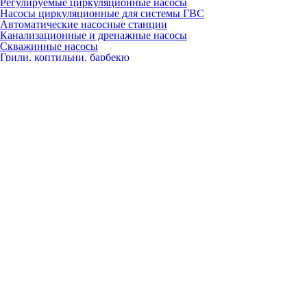
Регулируемые циркуляционные насосы
Насосы циркуляционные для системы ГВС
Автоматические насосные станции
Канализационные и дренажные насосы
Скважинные насосы
Грили, коптильни, барбекю
Газовые грили
Угольные грили
Керамические грили
Гриль-очаги
Барбекю
Коптильни
Аксессуары
Запчасти
Для настенных газовых котлов
Вентиляторы
Газовые клапаны
Платы
Расширительные баки
Теплообменники
Краны, вентили, клапаны
Насосы
Датчики
Трёхходовые клапаны
ТЭНы
Разное
Для электрических котлов
Платы