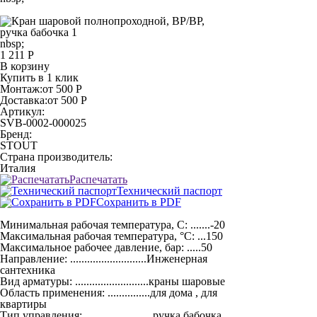
nbsp;
1 211 Р
В корзину
Купить в 1 клик
Монтаж:
от 500 Р
Доставка:
от 500 Р
Артикул:
SVB-0002-000025
Бренд:
STOUT
Страна производитель:
Италия
Распечатать
Технический паспорт
Сохранить в PDF
Минимальная рабочая температура, С: .......-20
Максимальная рабочая температура, °С: ...150
Максимальное рабочее давление, бар: .....50
Направление: ...........................Инженерная
сантехника
Вид арматуры: ..........................краны шаровые
Область применения: ...............для дома , для
квартиры
Тип управления: ........................ручка бабочка