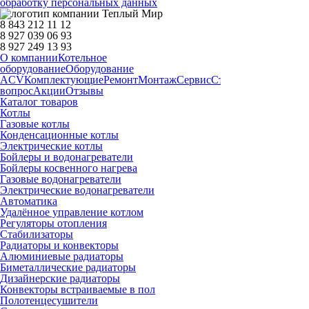
обработку персональных данных
8 843 212 11 12
8 927 039 06 93
8 927 249 13 93
О компании
Котельное
оборудование
Оборудование
ACV
Комплектующие
Ремонт
Монтаж
Сервис
Статьи
Запчасти
Дост
вопрос
Акции
Отзывы
Каталог товаров
Котлы
Газовые котлы
Конденсационные котлы
Электрические котлы
Бойлеры и водонагреватели
Бойлеры косвенного нагрева
Газовые водонагреватели
Электрические водонагреватели
Автоматика
Удалённое управление котлом
Регуляторы отопления
Стабилизаторы
Радиаторы и конвекторы
Алюминиевые радиаторы
Биметаллические радиаторы
Дизайнерские радиаторы
Конвекторы встраиваемые в пол
Полотенцесушители