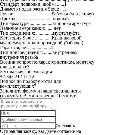
Стандарт подводки, дюйм: ......1
Диаметр подключения Stout: ...1
Ручка: ...............................бабочка (усиленная)
Проход: .............................полный
Тип арматуры:..................запорная арматура
Наличие американки: ......нет
Тип соединения: ..............муфта/муфта
Категория Stout: ..............Кран шаровой
муфта/муфта полнопроходной (бабочка)
Гарантия, лет: .................5
Тип присоединения: .......внутренняя/
внутренняя резьба
Возник вопрос по характеристикам, монтажу
или доставке?
Бесплатная консультация:
+7 843 212-11-12
Вопрос по подбору котла или
комплектующих?
Заполните форму и наши специалисты
свяжутся с Вами в течение 10 минут
Отправить
Отправляя заявку, вы даете согласие на