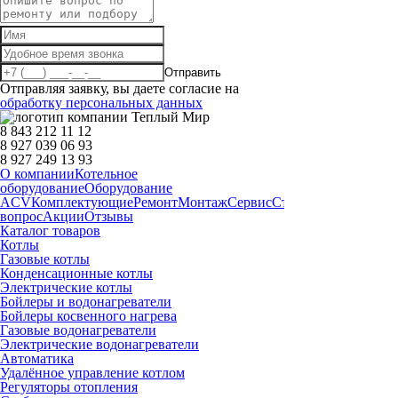
Отправить
Отправляя заявку, вы даете согласие на
обработку персональных данных
8 843 212 11 12
8 927 039 06 93
8 927 249 13 93
О компании
Котельное
оборудование
Оборудование
ACV
Комплектующие
Ремонт
Монтаж
Сервис
Статьи
Запчасти
Дост
вопрос
Акции
Отзывы
Каталог товаров
Котлы
Газовые котлы
Конденсационные котлы
Электрические котлы
Бойлеры и водонагреватели
Бойлеры косвенного нагрева
Газовые водонагреватели
Электрические водонагреватели
Автоматика
Удалённое управление котлом
Регуляторы отопления