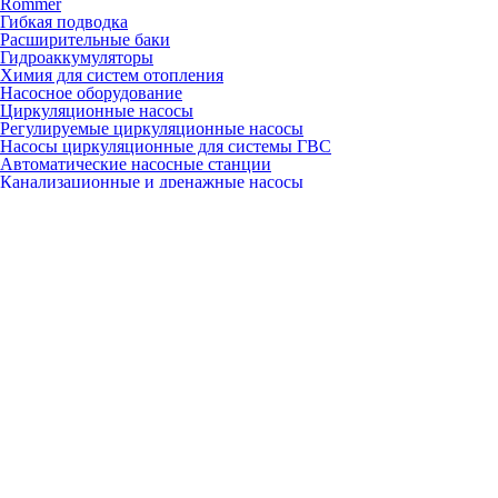
Rommer
Гибкая подводка
Расширительные баки
Гидроаккумуляторы
Химия для систем отопления
Насосное оборудование
Циркуляционные насосы
Регулируемые циркуляционные насосы
Насосы циркуляционные для системы ГВС
Автоматические насосные станции
Канализационные и дренажные насосы
Скважинные насосы
Грили, коптильни, барбекю
Газовые грили
Угольные грили
Керамические грили
Гриль-очаги
Барбекю
Коптильни
Аксессуары
Запчасти
Для настенных газовых котлов
Вентиляторы
Газовые клапаны
Платы
Расширительные баки
Теплообменники
Краны, вентили, клапаны