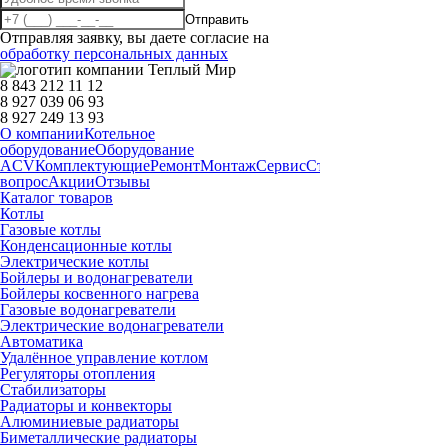
Отправить
Отправляя заявку, вы даете согласие на
обработку персональных данных
8 843 212 11 12
8 927 039 06 93
8 927 249 13 93
О компании
Котельное
оборудование
Оборудование
ACV
Комплектующие
Ремонт
Монтаж
Сервис
Статьи
Запчасти
Дост
вопрос
Акции
Отзывы
Каталог товаров
Котлы
Газовые котлы
Конденсационные котлы
Электрические котлы
Бойлеры и водонагреватели
Бойлеры косвенного нагрева
Газовые водонагреватели
Электрические водонагреватели
Автоматика
Удалённое управление котлом
Регуляторы отопления
Стабилизаторы
Радиаторы и конвекторы
Алюминиевые радиаторы
Биметаллические радиаторы