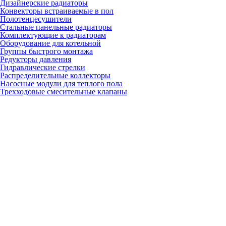
Дизайнерские радиаторы
Конвекторы встраиваемые в пол
Полотенцесушители
Стальные панельные радиаторы
Комплектующие к радиаторам
Оборудование для котельной
Группы быстрого монтажа
Редукторы давления
Гидравлические стрелки
Распределительные коллекторы
Насосные модули для теплого пола
Трехходовые смесительные клапаны
Сервоприводы
Термостатические смесители для
водоснабжения и отопления
Предохранительная арматура
Комплектующие для отопления
Трубы и фитинги из полипропилена
Трубы и фитинги для сшитого полиэтилена
Трубы и фитинги для металлопластика
Коллекторы
Монтажные шкафы
Запорная арматура
Stout
Rommer
Гибкая подводка
Расширительные баки
Гидроаккумуляторы