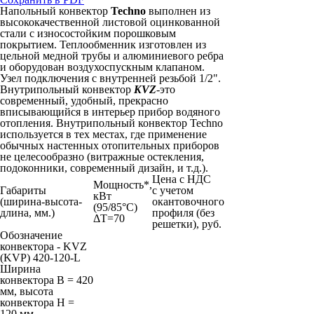
Напольный конвектор
Techno
выполнен из
высококачественной листовой оцинкованной
стали с износостойким порошковым
покрытием. Теплообменник изготовлен из
цельной медной трубы и алюминиевого ребра
и оборудован воздухоспускным клапаном.
Узел подключения с внутренней резьбой 1/2".
Внутрипольный конвектор
KVZ
-это
современный, удобный, прекрасно
вписывающийся в интерьер прибор водяного
отопления. Внутрипольный конвектор Techno
используется в тех местах, где применение
обычных настенных отопительных приборов
не целесообразно (витражные остекления,
подоконники, современный дизайн, и т.д.).
Цена с НДС
Мощность*,
Габариты
с учетом
кВт
(ширина-высота-
окантовочного
(95/85°С)
длина, мм.)
профиля (без
ΔТ=70
решетки), руб.
Обозначение
конвектора - KVZ
(KVP) 420-120-L
Ширина
конвектора B = 420
мм, высота
конвектора H =
120 мм