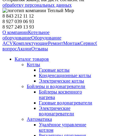
обработку персональных данных
8 843 212 11 12
8 927 039 06 93
8 927 249 13 93
О компании
Котельное
оборудование
Оборудование
ACV
Комплектующие
Ремонт
Монтаж
Сервис
Статьи
Запчасти
Дос
вопрос
Акции
Отзывы
Каталог товаров
Котлы
Газовые котлы
Конденсационные котлы
Электрические котлы
Бойлеры и водонагреватели
Бойлеры косвенного
нагрева
Газовые водонагреватели
Электрические
водонагреватели
Автоматика
Удалённое управление
котлом
Регуляторы отопления