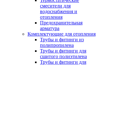
Термостатические
смесители для
водоснабжения и
отопления
Предохранительная
арматура
Комплектующие для отопления
Трубы и фитинги из
полипропилена
Трубы и фитинги для
сшитого полиэтилена
Трубы и фитинги для
металлопластика
Коллекторы
Монтажные шкафы
Запорная арматура
Stout
Rommer
Гибкая подводка
Расширительные баки
Гидроаккумуляторы
Химия для систем отопления
Насосное оборудование
Циркуляционные насосы
Регулируемые