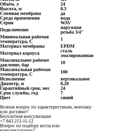
Объём, л
24
Высота, м
0.5
Сменная мембрана
да
Среда применения
вода
Серия
WAV
наружная
Подключение
резьба 3/4"
Минимальная рабочая
1
температура, С
Материал мембраны
EPDM
сталь
Материал корпуса
эмалированная
Максимальное рабочее
10
давление, бар
Максимальная рабочая
100
температура, С
Исполнение
вертикальное
Диаметр, м
0,28
Гарантийный срок, мес
24
Срок службы, год
7
Цвет
синий
Возник вопрос по характеристикам, монтажу
или доставке?
Бесплатная консультация:
+7 843 212-11-12
Вопрос по подбору котла или
комплектующих?