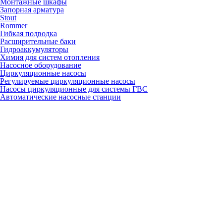
Монтажные шкафы
Запорная арматура
Stout
Rommer
Гибкая подводка
Расширительные баки
Гидроаккумуляторы
Химия для систем отопления
Насосное оборудование
Циркуляционные насосы
Регулируемые циркуляционные насосы
Насосы циркуляционные для системы ГВС
Автоматические насосные станции
Канализационные и дренажные насосы
Скважинные насосы
Грили, коптильни, барбекю
Газовые грили
Угольные грили
Керамические грили
Гриль-очаги
Барбекю
Коптильни
Аксессуары
Запчасти
Для настенных газовых котлов
Вентиляторы
Газовые клапаны
Платы