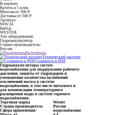
В корзину
Купить в 1 клик
Монтаж:
от 500 Р
Доставка:
от 500 Р
Артикул:
WAV24
Бренд:
WESTER
Тип оборудования:
Гидроаккумулятор
Страна производитель:
Россия
Распечатать
Технический паспорт
Сохранить в PDF
Гидроаккумуляторы систем
водоснабжения для поддержания рабочего
давления, защиты от гидроударов и
уменьшения количества включений-
отключений насоса в системе
водоснабжения, в том числе питьевого и
для компенсации температурного
расширения воды в системе горячего
водоснабжения.
Торговая марка
Wester
Страна-производитель
Россия
Сфера применения
водоснабжение
Масса, кг
4,4